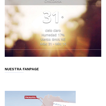
CHICOANA
31
°
cielo claro
Humedad: 17%
Viento: 6m/s NE
Máx: 31 • Mín: 16
NUESTRA FANPAGE