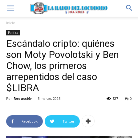
Inicio
Política
Escándalo cripto: quiénes
son Moty Povolotski y Ben
Chow, los primeros
arrepentidos del caso
$LIBRA
Por
Redacción
-
5 marzo, 2025
527
0
Facebook
Twitter