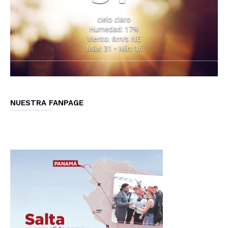
cielo claro
Humedad: 17%
Viento: 6m/s NE
Máx: 31 • Mín: 16
NUESTRA FANPAGE