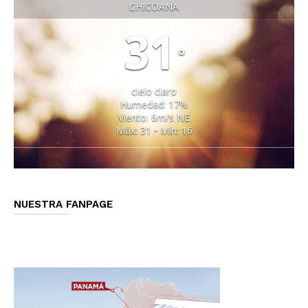
CHICOANA
31
°
cielo claro
Humedad: 17%
Viento: 6m/s NE
Máx: 31 • Mín: 16
NUESTRA FANPAGE