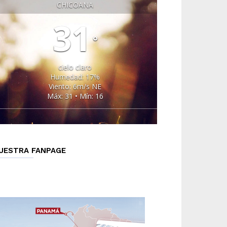
CHICOANA
31
°
cielo claro
Humedad: 17%
Viento: 6m/s NE
Máx: 31 • Mín: 16
UESTRA FANPAGE