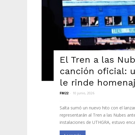
El Tren a las Nub
canción oficial:
le rinde homena
FM22
-
10 junio, 2026
Salta sumó un nuevo hito con el lanzam
representarán al Tren a las Nubes ante
instalaciones de UTHGRA, estuvo encab