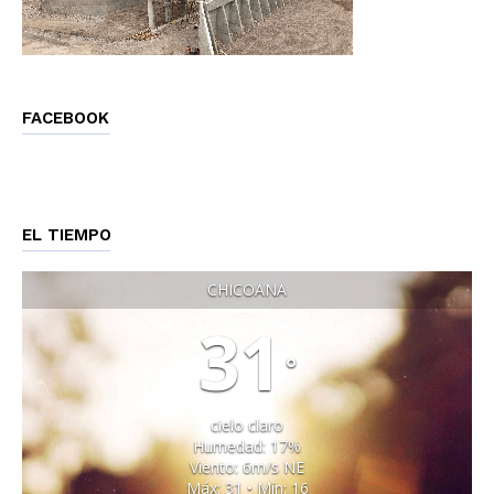
FACEBOOK
EL TIEMPO
CHICOANA
31
°
cielo claro
Humedad: 17%
Viento: 6m/s NE
Máx: 31 • Mín: 16