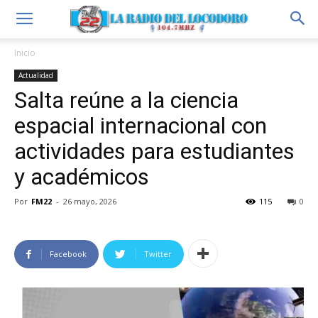
Inicio
Actualidad
Salta reúne a la ciencia
espacial internacional con
actividades para estudiantes
y académicos
Por
FM22
-
26 mayo, 2026
115
0
Facebook
Twitter