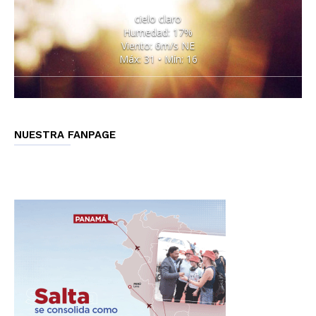
cielo claro
Humedad: 17%
Viento: 6m/s NE
Máx: 31 • Mín: 16
NUESTRA FANPAGE