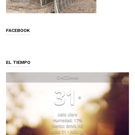
FACEBOOK
EL TIEMPO
CHICOANA
31
°
cielo claro
Humedad: 17%
Viento: 6m/s NE
Máx: 31 • Mín: 16