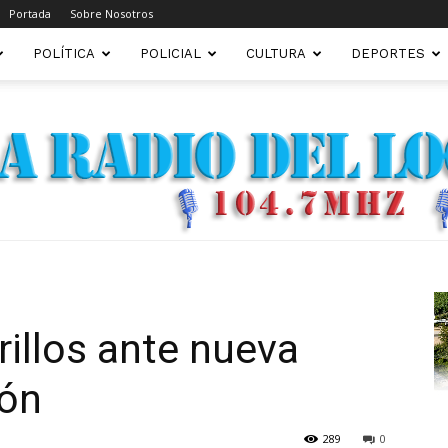
Portada
Sobre Nosotros
POLÍTICA
POLICIAL
CULTURA
DEPORTES
FM22.COM.AR
illos ante nueva
ión
289
0