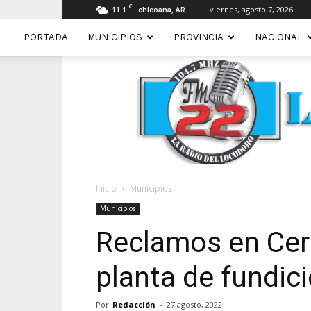
C
11.1
viernes, agosto 7, 2026
chicoana, AR
PORTADA
MUNICIPIOS
PROVINCIA
NACIONAL
Inicio
Municipios
Municipios
Reclamos en Cerr
planta de fundic
Por
Redacción
-
27 agosto, 2022