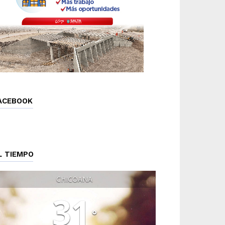
ACEBOOK
L TIEMPO
CHICOANA
31
°