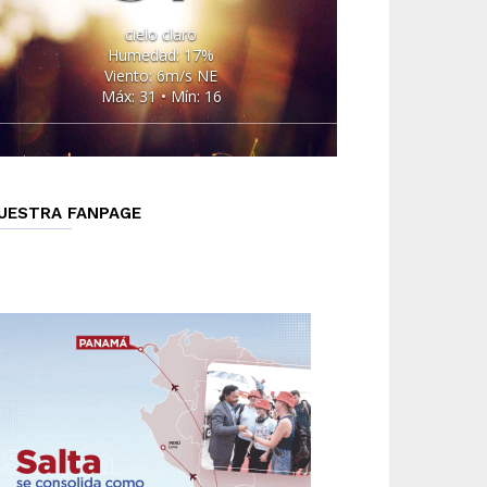
cielo claro
Humedad: 17%
Viento: 6m/s NE
Máx: 31 • Mín: 16
UESTRA FANPAGE