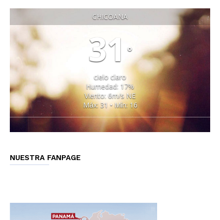
CHICOANA
31
°
cielo claro
Humedad: 17%
Viento: 6m/s NE
Máx: 31 • Mín: 16
NUESTRA FANPAGE