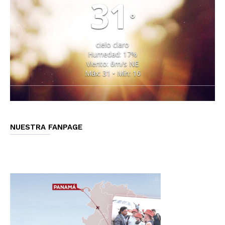
31
°
cielo claro
Humedad: 17%
Viento: 6m/s NE
Máx: 31 • Mín: 16
NUESTRA FANPAGE