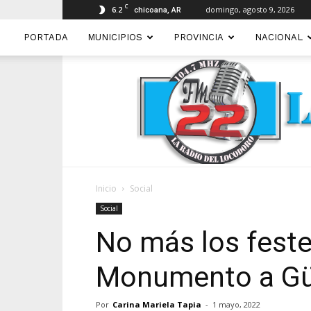
C
6.2
domingo, agosto 9, 2026
chicoana, AR
PORTADA
MUNICIPIOS
PROVINCIA
NACIONAL
Inicio
Social
Social
No más los feste
Monumento a G
Por
Carina Mariela Tapia
-
1 mayo, 2022