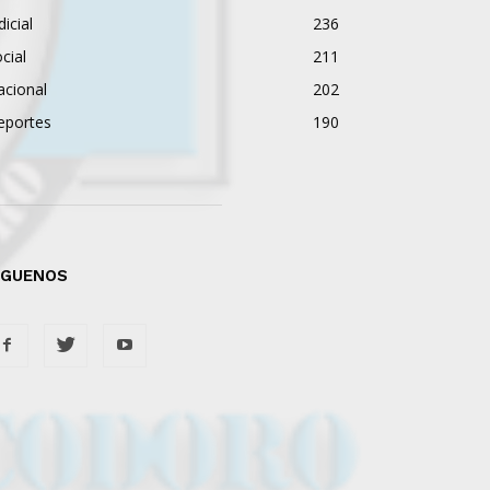
dicial
236
cial
211
acional
202
eportes
190
ÍGUENOS