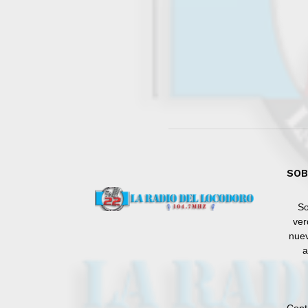
SOB
So
ver
nuev
a