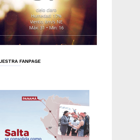
cielo claro
Humedad: 17%
Viento: 6m/s NE
Máx: 31 • Mín: 16
UESTRA FANPAGE