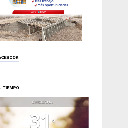
ACEBOOK
L TIEMPO
CHICOANA
31
°