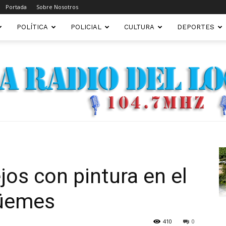
Portada
Sobre Nosotros
POLÍTICA
POLICIAL
CULTURA
DEPORTES
FM22.COM.AR
jos con pintura en el
üemes
410
0