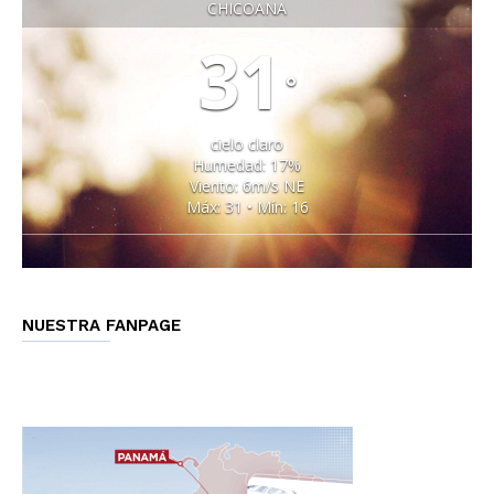
CHICOANA
31
°
cielo claro
Humedad: 17%
Viento: 6m/s NE
Máx: 31 • Mín: 16
NUESTRA FANPAGE