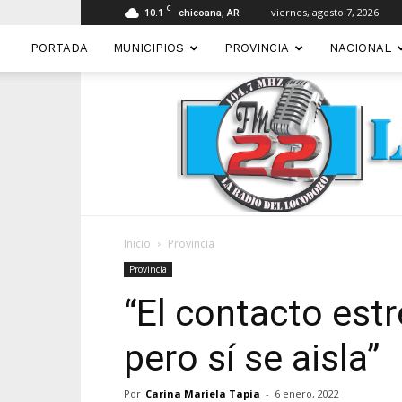
C
10.1
viernes, agosto 7, 2026
chicoana, AR
PORTADA
MUNICIPIOS
PROVINCIA
NACIONAL
Inicio
Provincia
Provincia
“El contacto est
pero sí se aisla”
Por
Carina Mariela Tapia
-
6 enero, 2022