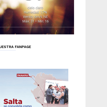
cielo claro
Humedad: 17%
Viento: 6m/s NE
Máx: 31 • Mín: 16
UESTRA FANPAGE