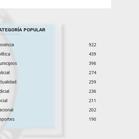
ATEGORÍA POPULAR
ovincia
922
lítica
439
nicipios
396
licial
274
tualidad
259
dicial
236
cial
211
acional
202
eportes
190