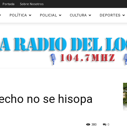
Portada
Sobre Nosotros
POLÍTICA
POLICIAL
CULTURA
DEPORTES
FM22.COM.AR
recho no se hisopa
380
0