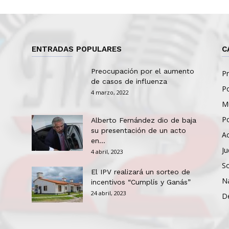
ENTRADAS POPULARES
C
Preocupación por el aumento
Pr
de casos de influenza
Po
4 marzo, 2022
Mu
Po
Alberto Fernández dio de baja
su presentación de un acto
Ac
en...
Ju
4 abril, 2023
So
El IPV realizará un sorteo de
N
incentivos “Cumplís y Ganás”
24 abril, 2023
D