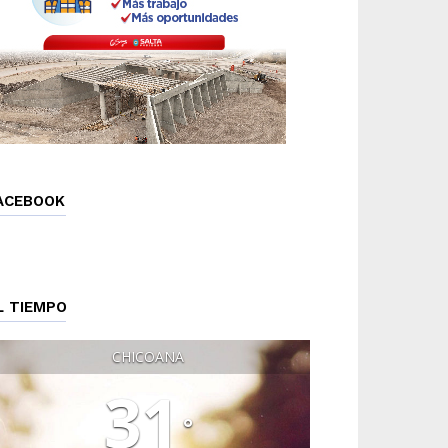
ACEBOOK
L TIEMPO
CHICOANA
31
°