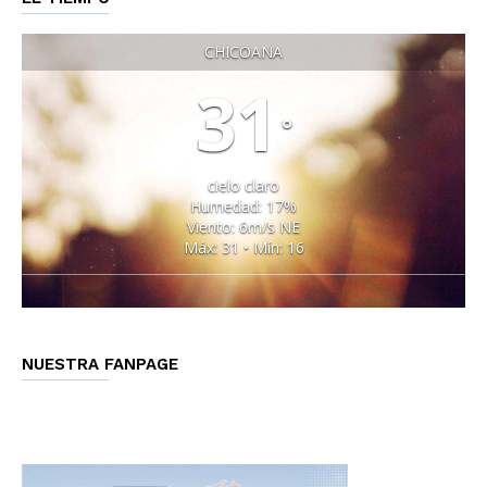
CHICOANA
31
°
cielo claro
Humedad: 17%
Viento: 6m/s NE
Máx: 31 • Mín: 16
NUESTRA FANPAGE