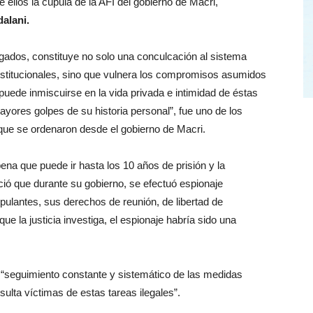
ellos la cúpula de la AFI del gobierno de Macri,
dalani.
gados, constituye no solo una conculcación al sistema
nstitucionales, sino que vulnera los compromisos asumidos
puede inmiscuirse en la vida privada e intimidad de éstas
ores golpes de su historia personal”, fue uno de los
s que se ordenaron desde el gobierno de Macri.
pena que puede ir hasta los 10 años de prisión y la
ció que durante su gobierno, se efectuó espionaje
ripulantes, sus derechos de reunión, de libertad de
que la justicia investiga, el espionaje habría sido una
 “seguimiento constante y sistemático de las medidas
esulta víctimas de estas tareas ilegales”.