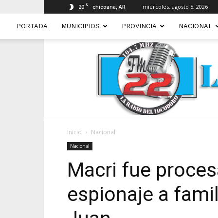
C
20
miércoles, agosto 5, 2026
chicoana, AR
PORTADA
MUNICIPIOS
PROVINCIA
NACIONAL
Inicio
Nacional
Nacional
Macri fue proce
espionaje a famil