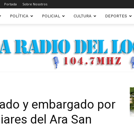
Portada
Sobre Nosotros
POLÍTICA
POLICIAL
CULTURA
DEPORTES
FM22.COM.AR
sado y embargado por
iares del Ara San