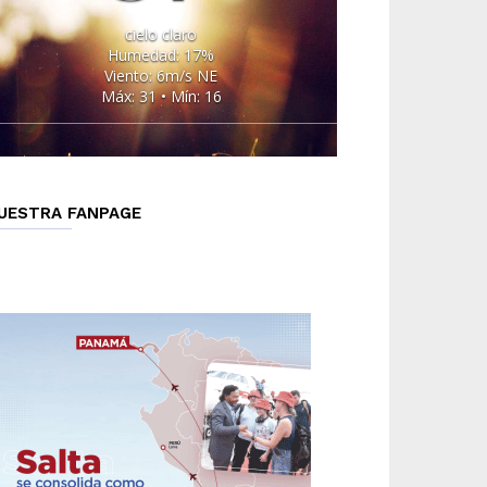
cielo claro
Humedad: 17%
Viento: 6m/s NE
Máx: 31 • Mín: 16
UESTRA FANPAGE