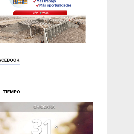
ACEBOOK
L TIEMPO
CHICOANA
31
°