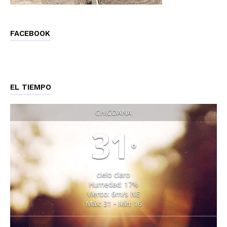
FACEBOOK
EL TIEMPO
CHICOANA
31
°
cielo claro
Humedad: 17%
Viento: 6m/s NE
Máx: 31 • Mín: 16