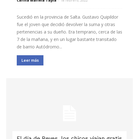
Carina Mariela Tapia
-
18 febrero, 2022
Sucedió en la provincia de Salta. Gustavo Quipildor
fue el joven que decidió devolver la suma y otras
pertenencias a su dueño. Era temprano, cerca de las
7 de la mañana, y en un lugar bastante transitado
de barrio Autódromo...
Leer más
El día de Reyes, los chicos viajan gratis