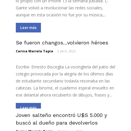
lo propio con un iPhone 13 la semana pasada. L-
Gante volvió a revolucionar las redes sociales,
aunque en esta ocasión no fue por su música,...
Leer más
Se fueron changos…volvieron héroes
Carina Mariela Tapia
-
2 abril, 2022
Escribe: Ernesto Bisceglia La vocinglería del patio del
colegio provocada por la alegría de los últimos días
de estudiante secundario todavía resonaba en las
cabezas. La birome, el cuaderno espiral envuelto en
ese delantal ahora recubierto de dibujos, frases y...
Leer más
Joven salteño encontró U$S 5.000 y
buscó al dueño para devolverlos