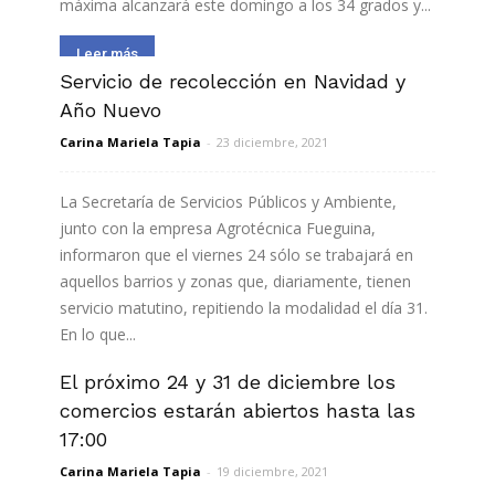
máxima alcanzará este domingo a los 34 grados y...
Leer más
Servicio de recolección en Navidad y
Año Nuevo
Carina Mariela Tapia
-
23 diciembre, 2021
La Secretaría de Servicios Públicos y Ambiente,
junto con la empresa Agrotécnica Fueguina,
informaron que el viernes 24 sólo se trabajará en
aquellos barrios y zonas que, diariamente, tienen
servicio matutino, repitiendo la modalidad el día 31.
En lo que...
El próximo 24 y 31 de diciembre los
Leer más
comercios estarán abiertos hasta las
17:00
Carina Mariela Tapia
-
19 diciembre, 2021