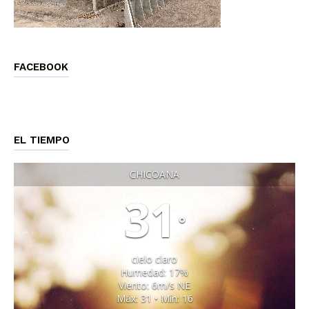
FACEBOOK
EL TIEMPO
CHICOANA
31
°
cielo claro
Humedad: 17%
Viento: 6m/s NE
Máx: 31 • Mín: 16