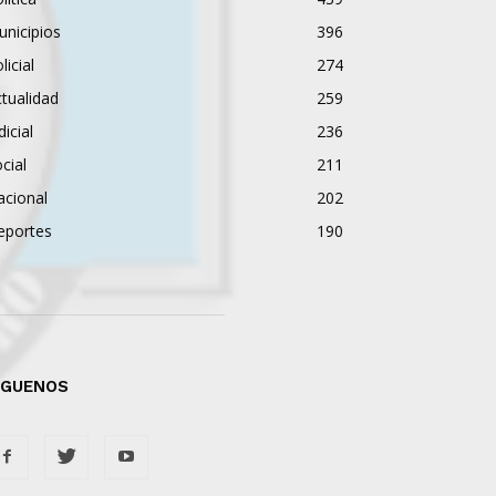
nicipios
396
licial
274
tualidad
259
dicial
236
cial
211
acional
202
eportes
190
ÍGUENOS