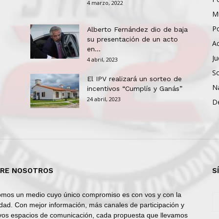
4 marzo, 2022
Mu
Po
Alberto Fernández dio de baja
su presentación de un acto
Ac
en...
Ju
4 abril, 2023
So
El IPV realizará un sorteo de
N
incentivos “Cumplís y Ganás”
24 abril, 2023
D
RE NOSOTROS
S
mos un medio cuyo único compromiso es con vos y con la
dad. Con mejor información, más canales de participación y
os espacios de comunicación, cada propuesta que llevamos