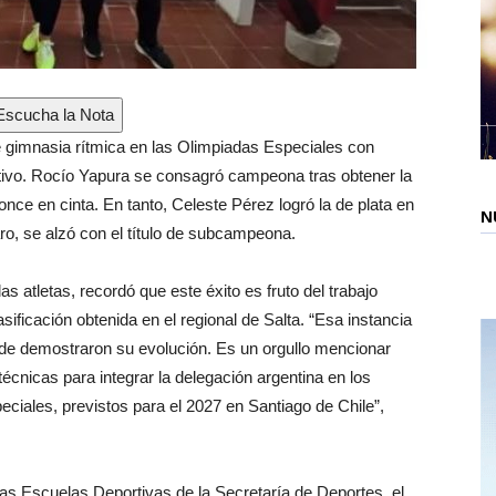
scucha la Nota
e gimnasia rítmica en las Olimpiadas Especiales con
titivo. Rocío Yapura se consagró campeona tras obtener la
ce en cinta. En tanto, Celeste Pérez logró la de plata en
N
ro, se alzó con el título de subcampeona.
 atletas, recordó que este éxito es fruto del trabajo
asificación obtenida en el regional de Salta. “Esa instancia
nde demostraron su evolución. Es un orgullo mencionar
cnicas para integrar la delegación argentina en los
iales, previstos para el 2027 en Santiago de Chile”,
 las Escuelas Deportivas de la Secretaría de Deportes, el