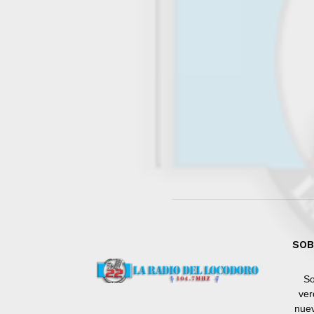
SOB
So
ver
nuev