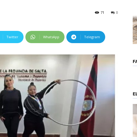
71
0
Twitter
WhatsApp
Telegram
F
E