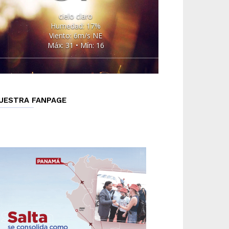
cielo claro
Humedad: 17%
Viento: 6m/s NE
Máx: 31 • Mín: 16
UESTRA FANPAGE