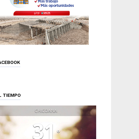
ACEBOOK
L TIEMPO
CHICOANA
31
°