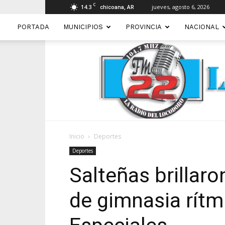
C
14.3
jueves, agosto 6, 2026
chicoana, AR
PORTADA
MUNICIPIOS
PROVINCIA
NACIONAL
Inicio
Deportes
Deportes
Salteñas brillar
de gimnasia rítm