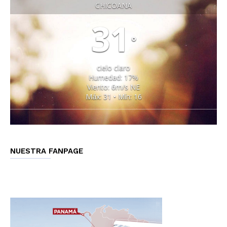
CHICOANA
31
°
cielo claro
Humedad: 17%
Viento: 6m/s NE
Máx: 31 • Mín: 16
NUESTRA FANPAGE