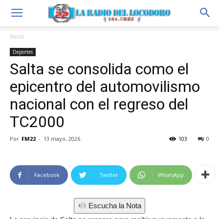
Inicio
Deportes
Salta se consolida como el
epicentro del automovilismo
nacional con el regreso del
TC2000
Por
FM22
-
13 mayo, 2026
103
0
Facebook
Twitter
WhatsApp
Escucha la Nota