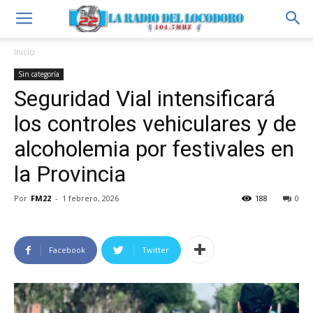
Inicio
Sin categoría
Seguridad Vial intensificará
los controles vehiculares y de
alcoholemia por festivales en
la Provincia
Por
FM22
-
1 febrero, 2026
188
0
Facebook
Twitter