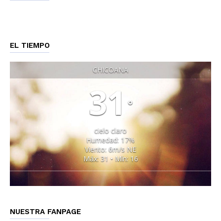
EL TIEMPO
CHICOANA
31
°
cielo claro
Humedad: 17%
Viento: 6m/s NE
Máx: 31 • Mín: 16
NUESTRA FANPAGE