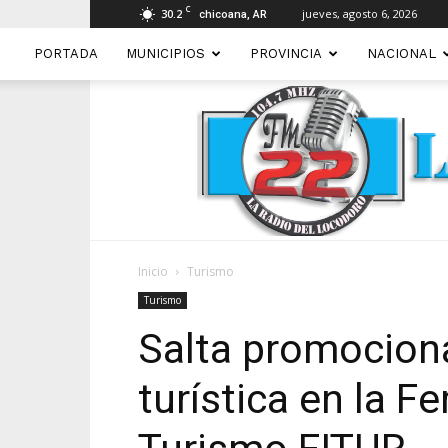
C
30.2
jueves, agosto 6, 2026
chicoana, AR
PORTADA
MUNICIPIOS
PROVINCIA
NACIONAL
Inicio
Turismo
Turismo
Salta promociona
turística en la Fe