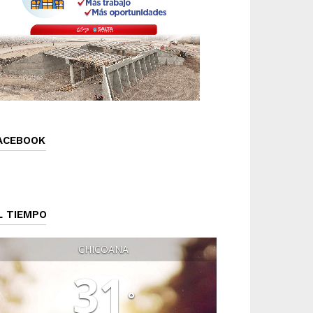
ACEBOOK
L TIEMPO
CHICOANA
31
°