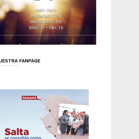
cielo claro
Humedad: 17%
Viento: 6m/s NE
Máx: 31 • Mín: 16
UESTRA FANPAGE