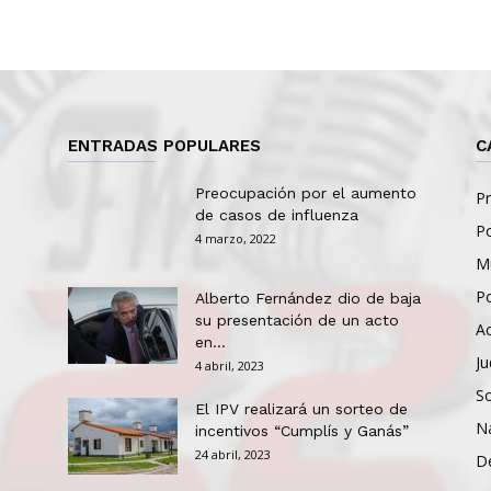
ENTRADAS POPULARES
C
Preocupación por el aumento
Pr
de casos de influenza
Po
4 marzo, 2022
Mu
Po
Alberto Fernández dio de baja
su presentación de un acto
Ac
en...
Ju
4 abril, 2023
So
El IPV realizará un sorteo de
N
incentivos “Cumplís y Ganás”
24 abril, 2023
D