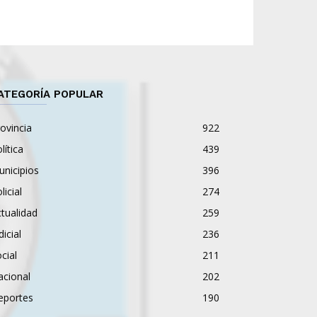
ATEGORÍA POPULAR
ovincia
922
lítica
439
nicipios
396
licial
274
tualidad
259
dicial
236
cial
211
acional
202
eportes
190