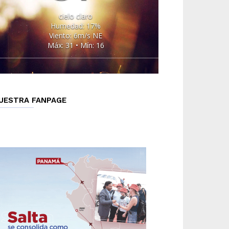
cielo claro
Humedad: 17%
Viento: 6m/s NE
Máx: 31 • Mín: 16
UESTRA FANPAGE