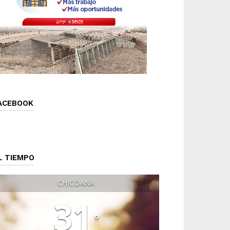
ACEBOOK
L TIEMPO
CHICOANA
31
°