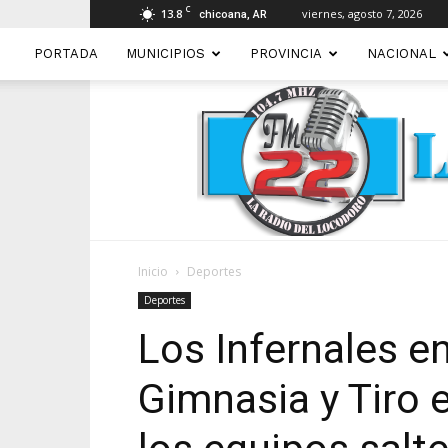
C
13.8
viernes, agosto 7, 2026
chicoana, AR
PORTADA
MUNICIPIOS
PROVINCIA
NACIONAL
Inicio
Deportes
Deportes
Los Infernales e
Gimnasia y Tiro 