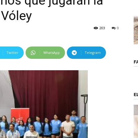
eños que jugarán la
 Vóley
203
0
Twitter
WhatsApp
Telegram
F
E