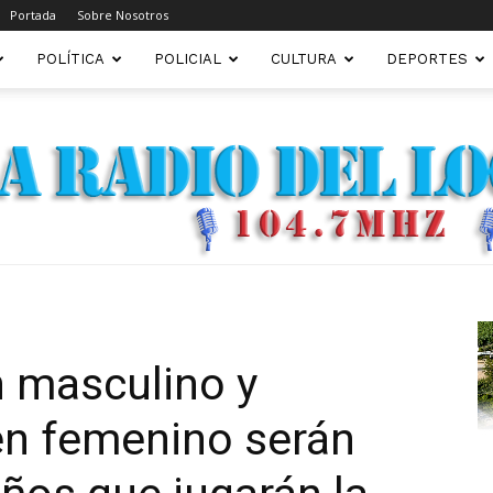
Portada
Sobre Nosotros
POLÍTICA
POLICIAL
CULTURA
DEPORTES
FM22.COM.AR
n masculino y
en femenino serán