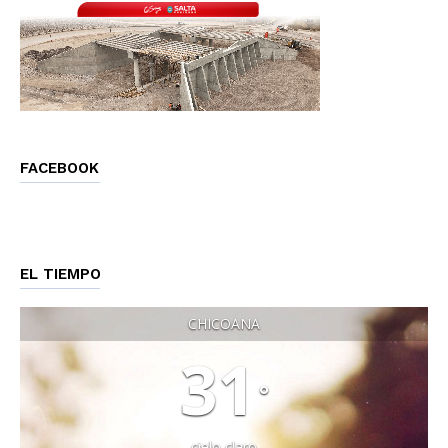
FACEBOOK
EL TIEMPO
CHICOANA
31
°
cielo claro