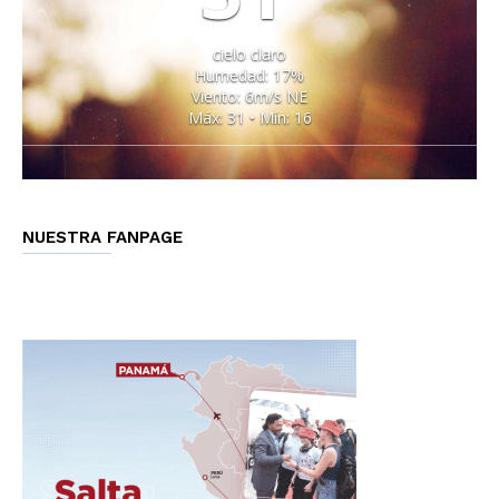
cielo claro
Humedad: 17%
Viento: 6m/s NE
Máx: 31 • Mín: 16
NUESTRA FANPAGE