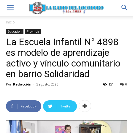
Inicio
Educación
Provincia
La Escuela Infantil N° 4898
es modelo de aprendizaje
activo y vínculo comunitario
en barrio Solidaridad
Por
Redacción
-
5 agosto, 2025
151
0
Facebook
Twitter