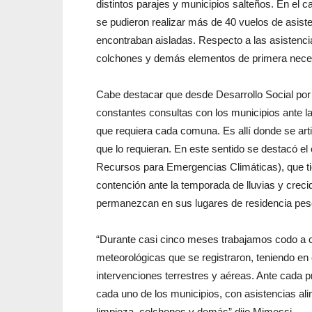
distintos parajes y municipios salteños. En el 
se pudieron realizar más de 40 vuelos de asist
encontraban aisladas. Respecto a las asistenci
colchones y demás elementos de primera nece
Cabe destacar que desde Desarrollo Social por m
constantes consultas con los municipios ante l
que requiera cada comuna. Es allí donde se artic
que lo requieran. En este sentido se destacó 
Recursos para Emergencias Climáticas), que tien
contención ante la temporada de lluvias y creci
permanezcan en sus lugares de residencia pese
“Durante casi cinco meses trabajamos codo a co
meteorológicas que se registraron, teniendo en 
intervenciones terrestres y aéreas. Ante cada p
cada uno de los municipios, con asistencias al
limpieza, colchones y demás” dijo Mimessi.