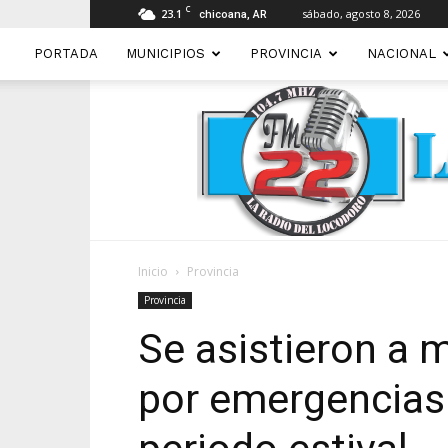
C
23.1
sábado, agosto 8, 2026
chicoana, AR
PORTADA
MUNICIPIOS
PROVINCIA
NACIONAL
Inicio
Provincia
Provincia
Se asistieron a 
por emergencias 