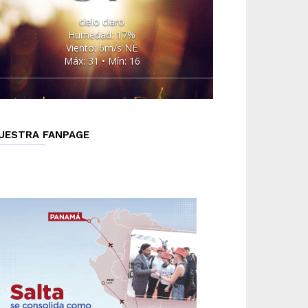
cielo claro
Humedad: 17%
Viento: 6m/s NE
Máx: 31 • Mín: 16
UESTRA FANPAGE