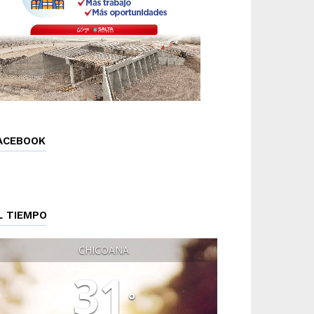
ACEBOOK
L TIEMPO
CHICOANA
31
°