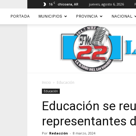
C
16
jueves, agosto 6, 2026
chicoana, AR
PORTADA
MUNICIPIOS
PROVINCIA
NACIONAL
Inicio
Educación
Educación
Educación se re
representantes d
Por
Redacción
-
8 marzo, 2024