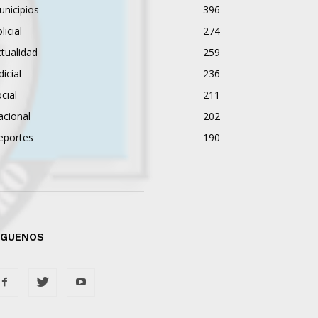
nicipios
396
licial
274
tualidad
259
dicial
236
cial
211
acional
202
eportes
190
ÍGUENOS