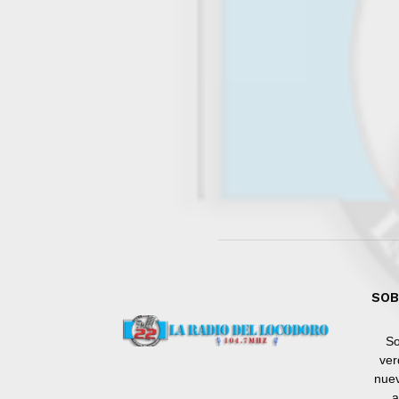
SOB
So
ver
nuev
a