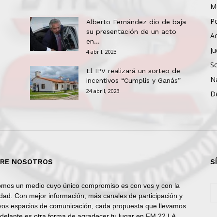
Mu
Po
Alberto Fernández dio de baja
su presentación de un acto
Ac
en...
Ju
4 abril, 2023
So
El IPV realizará un sorteo de
N
incentivos “Cumplís y Ganás”
24 abril, 2023
D
RE NOSOTROS
S
mos un medio cuyo único compromiso es con vos y con la
dad. Con mejor información, más canales de participación y
os espacios de comunicación, cada propuesta que llevamos
delante es otra forma de agradecer tu lugar en FM 22 LA