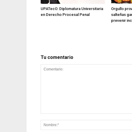
UPATecO: Diplomatura Universitaria
Orgullo prov
en Derecho Procesal Penal
salteñas ga
prevenir in
Tu comentario