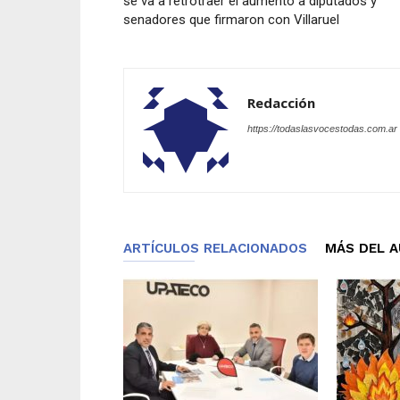
se va a retrotraer el aumento a diputados y
senadores que firmaron con Villaruel
Redacción
https://todaslasvocestodas.com.ar
ARTÍCULOS RELACIONADOS
MÁS DEL 