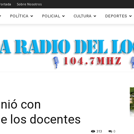
Portada
Sobre Nosotros
POLÍTICA
POLICIAL
CULTURA
DEPORTES
FM22.COM.AR
unió con
e los docentes
313
0