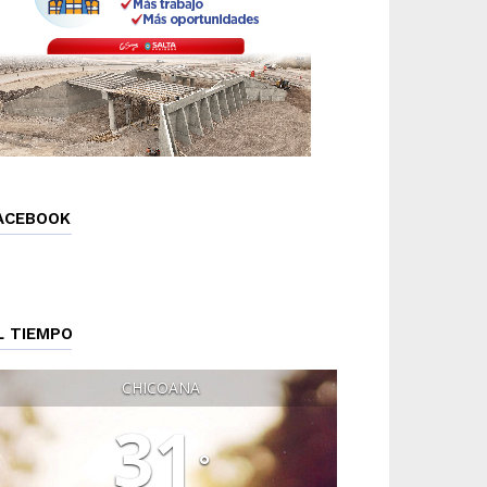
ACEBOOK
L TIEMPO
CHICOANA
31
°