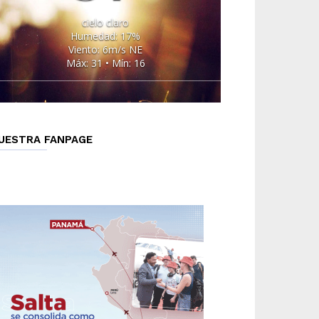
cielo claro
Humedad: 17%
Viento: 6m/s NE
Máx: 31 • Mín: 16
UESTRA FANPAGE