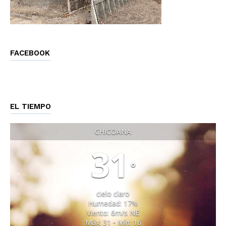
FACEBOOK
EL TIEMPO
CHICOANA
31
°
cielo claro
Humedad: 17%
Viento: 6m/s NE
Máx: 31 • Mín: 16