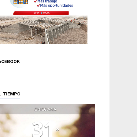
ACEBOOK
L TIEMPO
CHICOANA
31
°