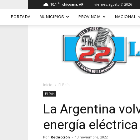
C
10.1
viernes, agosto 7, 2026
chicoana, AR
PORTADA
MUNICIPIOS
PROVINCIA
NACIONAL
Inicio
El País
El País
La Argentina vol
energía eléctrica
Por
Redacción
-
13 noviembre, 2022