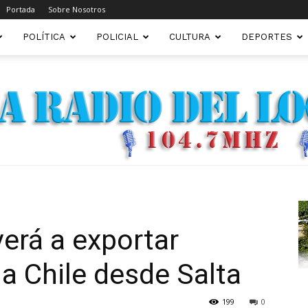
Portada
Sobre Nosotros
POLÍTICA
POLICIAL
CULTURA
DEPORTES
FM22.COM.AR
verá a exportar
 a Chile desde Salta
199
0