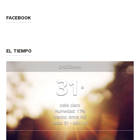
FACEBOOK
EL TIEMPO
CHICOANA
31
°
cielo claro
Humedad: 17%
Viento: 6m/s NE
Máx: 31 • Mín: 16