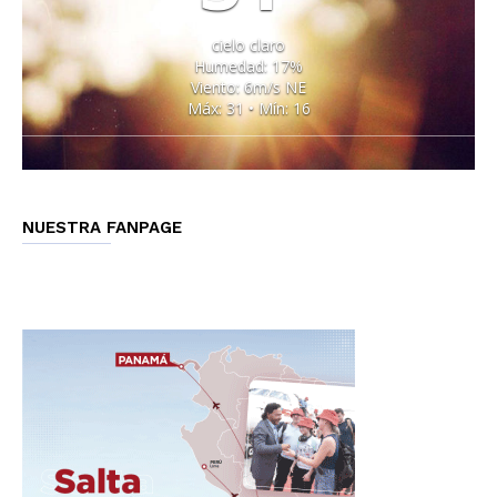
cielo claro
Humedad: 17%
Viento: 6m/s NE
Máx: 31 • Mín: 16
NUESTRA FANPAGE