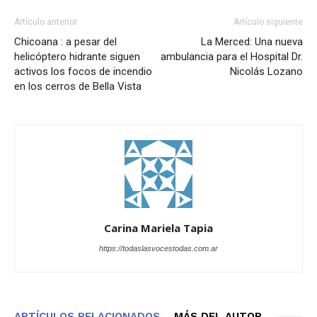
Artículo anterior
Artículo siguiente
Chicoana : a pesar del
La Merced: Una nueva
helicóptero hidrante siguen
ambulancia para el Hospital Dr.
activos los focos de incendio
Nicolás Lozano
en los cerros de Bella Vista
Carina Mariela Tapia
https://todaslasvocestodas.com.ar
ARTÍCULOS RELACIONADOS
MÁS DEL AUTOR