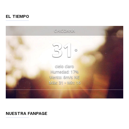
EL TIEMPO
CHICOANA
31
°
cielo claro
Humedad: 17%
Viento: 6m/s NE
Máx: 31 • Mín: 16
NUESTRA FANPAGE