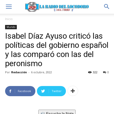
Inicio
Mundo
Isabel Díaz Ayuso criticó las
políticas del gobierno español
y las comparó con las del
peronismo
Por
Redacción
-
6 octubre, 2022
322
0
Facebook
Twitter
Escucha la Nota