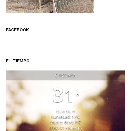
FACEBOOK
EL TIEMPO
CHICOANA
31
°
cielo claro
Humedad: 17%
Viento: 6m/s NE
Máx: 31 • Mín: 16