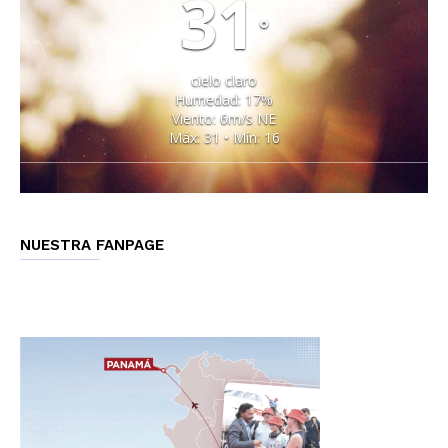
31
°
cielo claro
Humedad: 17%
Viento: 6m/s NE
Máx: 31 • Mín: 16
NUESTRA FANPAGE