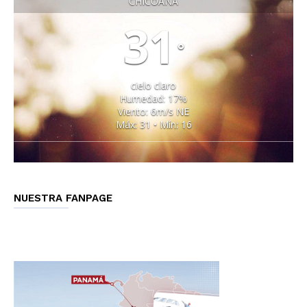
CHICOANA
31
°
cielo claro
Humedad: 17%
Viento: 6m/s NE
Máx: 31 • Mín: 16
NUESTRA FANPAGE