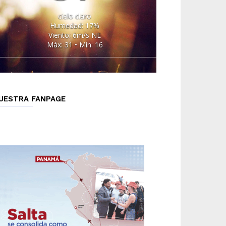
cielo claro
Humedad: 17%
Viento: 6m/s NE
Máx: 31 • Mín: 16
UESTRA FANPAGE