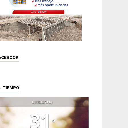
ACEBOOK
L TIEMPO
CHICOANA
31
°