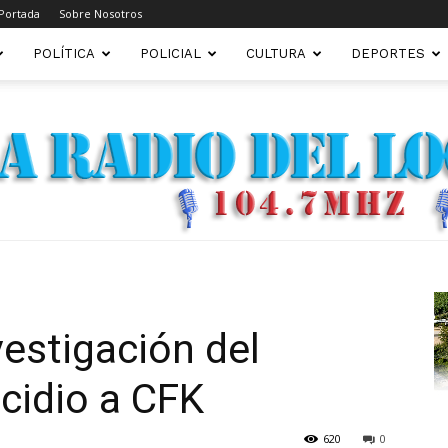
Portada
Sobre Nosotros
POLÍTICA
POLICIAL
CULTURA
DEPORTES
FM22.COM.AR
vestigación del
cidio a CFK
620
0