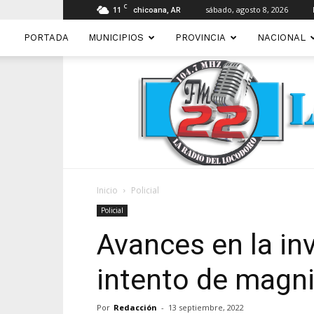
C
11
sábado, agosto 8, 2026
chicoana, AR
PORTADA
MUNICIPIOS
PROVINCIA
NACIONAL
Inicio
Policial
Policial
Avances en la in
intento de magni
Por
Redacción
-
13 septiembre, 2022