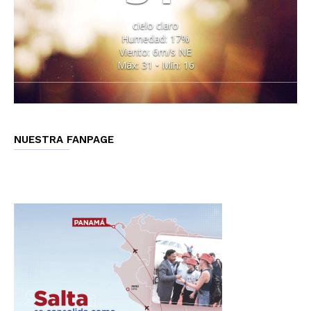
cielo claro
Humedad: 17%
Viento: 6m/s NE
Máx: 31 • Mín: 16
NUESTRA FANPAGE