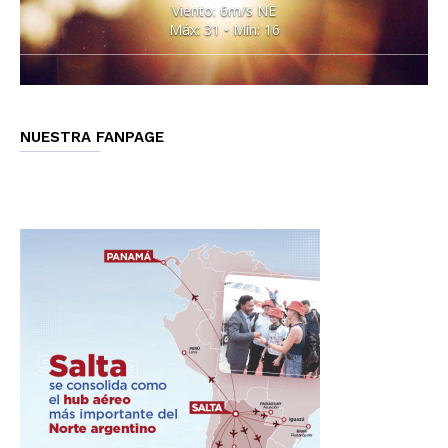
Viento: 6m/s NE
Máx: 31 • Mín: 16
NUESTRA FANPAGE