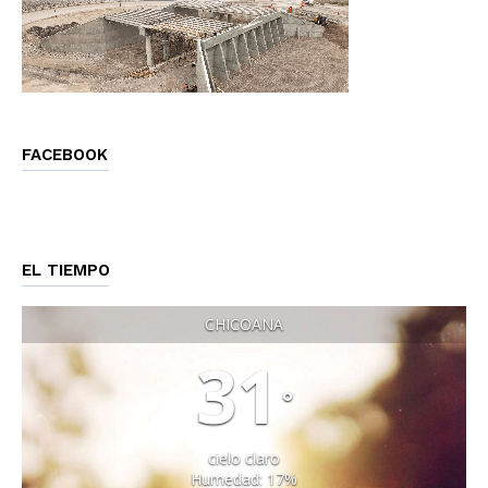
FACEBOOK
EL TIEMPO
CHICOANA
31
°
cielo claro
Humedad: 17%