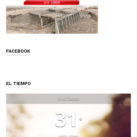
FACEBOOK
EL TIEMPO
CHICOANA
31
°
cielo claro