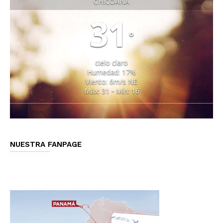
CHICOANA
31
°
cielo claro
Humedad: 17%
Viento: 6m/s NE
Máx: 31 • Mín: 16
NUESTRA FANPAGE