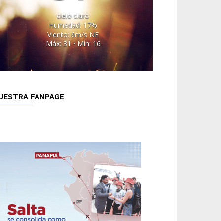
cielo claro
Humedad: 17%
Viento: 6m/s NE
Máx: 31 • Mín: 16
UESTRA FANPAGE