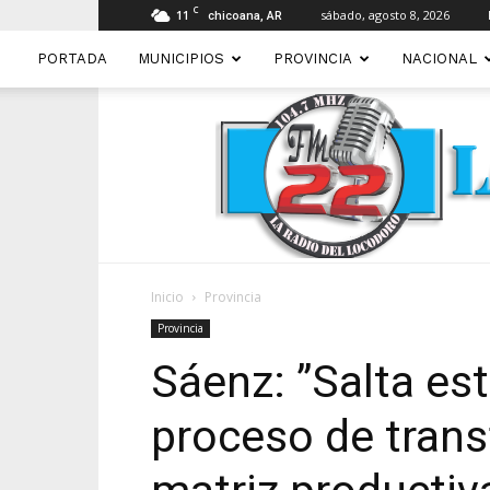
C
11
sábado, agosto 8, 2026
chicoana, AR
PORTADA
MUNICIPIOS
PROVINCIA
NACIONAL
Inicio
Provincia
Provincia
Sáenz: ”Salta est
proceso de trans