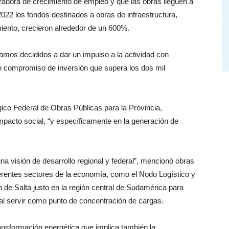
eradora de crecimiento de empleo y que las obras lleguen a
2022 los fondos destinados a obras de infraestructura,
miento, crecieron alrededor de un 600%.
stamos decididos a dar un impulso a la actividad con
n compromiso de inversión que supera los dos mil
égico Federal de Obras Públicas para la Provincia,
mpacto social, “y específicamente en la generación de
 una visión de desarrollo regional y federal”, mencionó obras
ferentes sectores de la economía, como el Nodo Logístico y
de Salta justo en la región central de Sudamérica para
, al servir como punto de concentración de cargas.
ansformación energética que implica también la