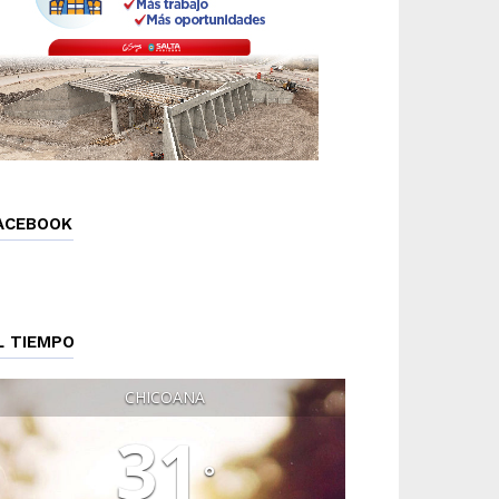
ACEBOOK
L TIEMPO
CHICOANA
31
°