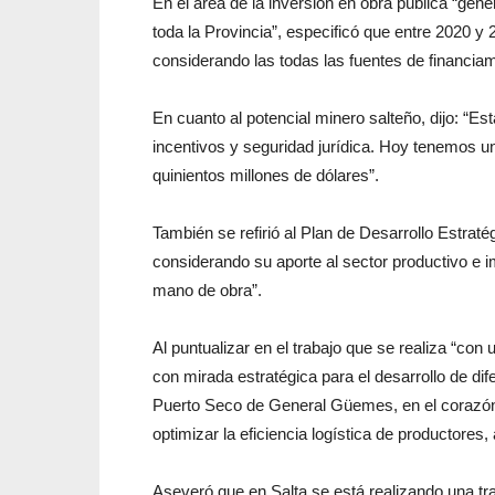
En el área de la inversión en obra pública “gen
toda la Provincia”, especificó que entre 2020 y 
considerando las todas las fuentes de financia
En cuanto al potencial minero salteño, dijo: “E
incentivos y seguridad jurídica. Hoy tenemos u
quinientos millones de dólares”.
También se refirió al Plan de Desarrollo Estrat
considerando su aporte al sector productivo e i
mano de obra”.
Al puntualizar en el trabajo que se realiza “con
con mirada estratégica para el desarrollo de di
Puerto Seco de General Güemes, en el corazón 
optimizar la eficiencia logística de productores
Aseveró que en Salta se está realizando una tr