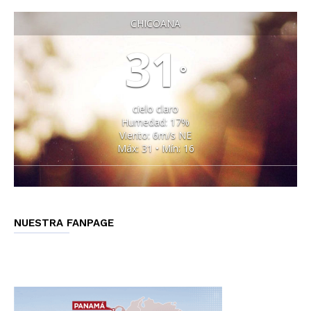
CHICOANA
31
°
cielo claro
Humedad: 17%
Viento: 6m/s NE
Máx: 31 • Mín: 16
NUESTRA FANPAGE