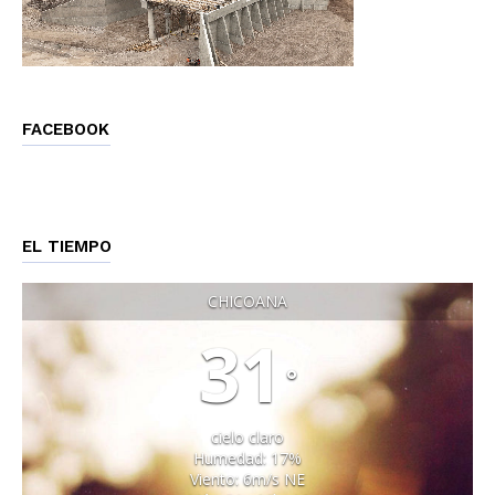
FACEBOOK
EL TIEMPO
CHICOANA
31
°
cielo claro
Humedad: 17%
Viento: 6m/s NE