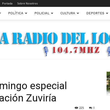
Portada
Sobre Nosotros
POLÍTICA
POLICIAL
CULTURA
DEPORTES
FM22.COM.AR
domingo especial
ación Zuviría
225
0