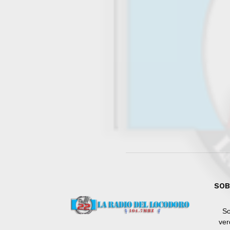
SOB
So
ver