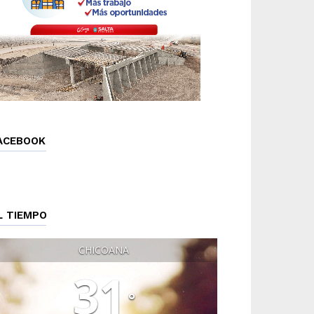
ACEBOOK
L TIEMPO
CHICOANA
31
°