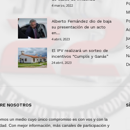
Po
4 marzo, 2022
Mu
Po
Alberto Fernández dio de baja
su presentación de un acto
Ac
en...
Ju
4 abril, 2023
So
El IPV realizará un sorteo de
N
incentivos “Cumplís y Ganás”
24 abril, 2023
D
RE NOSOTROS
S
mos un medio cuyo único compromiso es con vos y con la
dad. Con mejor información, más canales de participación y