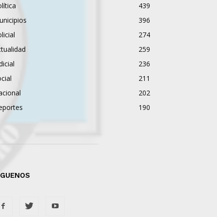
lítica
439
nicipios
396
licial
274
tualidad
259
dicial
236
cial
211
acional
202
eportes
190
ÍGUENOS