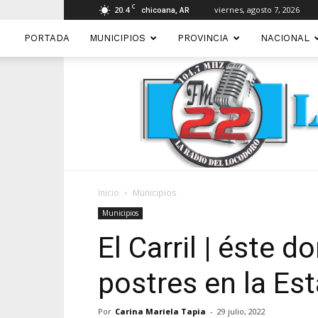
C
20.4
viernes, agosto 7, 2026
chicoana, AR
PORTADA
MUNICIPIOS
PROVINCIA
NACIONAL
Inicio
Municipios
Municipios
El Carril | éste 
postres en la Est
Por
Carina Mariela Tapia
-
29 julio, 2022