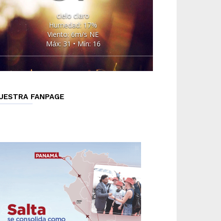
cielo claro
Humedad: 17%
Viento: 6m/s NE
Máx: 31 • Mín: 16
UESTRA FANPAGE