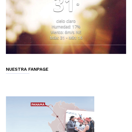
31
°
cielo claro
Humedad: 17%
Viento: 6m/s NE
Máx: 31 • Mín: 16
NUESTRA FANPAGE