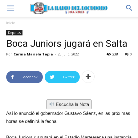
Inicio
Deportes
Boca Juniors jugará en Salta
Por
Carina Mariela Tapia
-
23 julio, 2022
238
0
Facebook
Twitter
Escucha la Nota
Así lo anunció el gobernador Gustavo Sáenz, en las próximas
horas se definirá la fecha.
Boca Juniors disputará en el Estadio Martearena una instancia