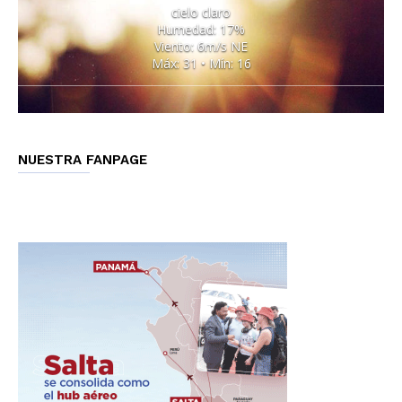
cielo claro
Humedad: 17%
Viento: 6m/s NE
Máx: 31 • Mín: 16
NUESTRA FANPAGE