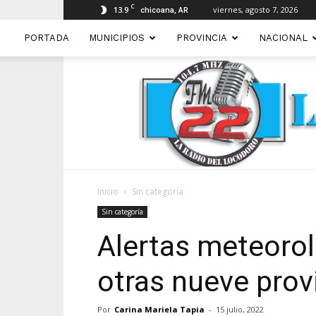
C
13.9
viernes, agosto 7, 2026
chicoana, AR
PORTADA
MUNICIPIOS
PROVINCIA
NACIONAL
Inicio
Sin categoría
Sin categoría
Alertas meteorol
otras nueve prov
Por
Carina Mariela Tapia
-
15 julio, 2022