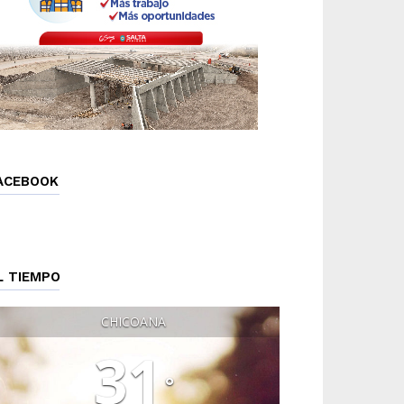
ACEBOOK
L TIEMPO
CHICOANA
31
°