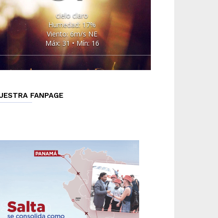
cielo claro
Humedad: 17%
Viento: 6m/s NE
Máx: 31 • Mín: 16
UESTRA FANPAGE