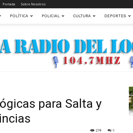
Portada
Sobre Nosotros
POLÍTICA
POLICIAL
CULTURA
DEPORTES
FM22.COM.AR
ógicas para Salta y
incias
274
0