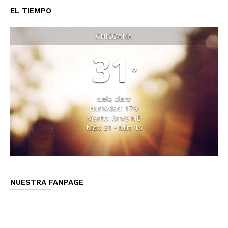
EL TIEMPO
CHICOANA
31
°
cielo claro
Humedad: 17%
Viento: 6m/s NE
Máx: 31 • Mín: 16
NUESTRA FANPAGE