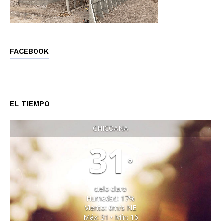
FACEBOOK
EL TIEMPO
CHICOANA
31
°
cielo claro
Humedad: 17%
Viento: 6m/s NE
Máx: 31 • Mín: 16