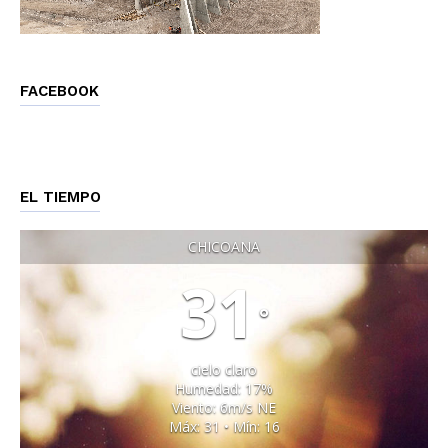
FACEBOOK
EL TIEMPO
CHICOANA
31
°
cielo claro
Humedad: 17%
Viento: 6m/s NE
Máx: 31 • Mín: 16