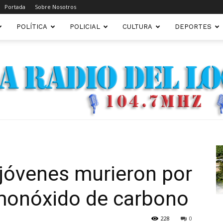
Portada
Sobre Nosotros
POLÍTICA
POLICIAL
CULTURA
DEPORTES
FM22.COM.AR
jóvenes murieron por
 monóxido de carbono
228
0