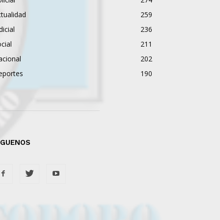
tualidad
259
dicial
236
cial
211
acional
202
eportes
190
ÍGUENOS