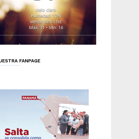
cielo claro
Humedad: 17%
Viento: 6m/s NE
Máx: 31 • Mín: 16
UESTRA FANPAGE