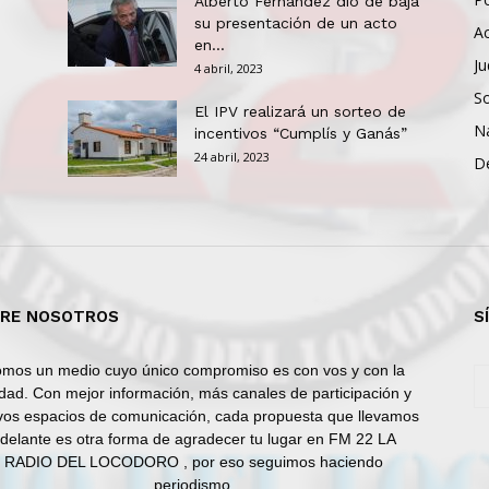
Alberto Fernández dio de baja
su presentación de un acto
Ac
en...
Ju
4 abril, 2023
So
El IPV realizará un sorteo de
N
incentivos “Cumplís y Ganás”
24 abril, 2023
D
RE NOSOTROS
S
mos un medio cuyo único compromiso es con vos y con la
dad. Con mejor información, más canales de participación y
os espacios de comunicación, cada propuesta que llevamos
delante es otra forma de agradecer tu lugar en FM 22 LA
RADIO DEL LOCODORO , por eso seguimos haciendo
periodismo.