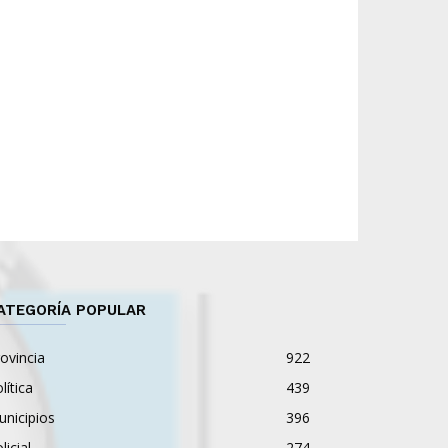
ATEGORÍA POPULAR
ovincia
922
lítica
439
nicipios
396
licial
274