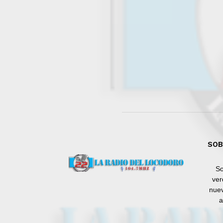
SOB
So
ver
nuev
a