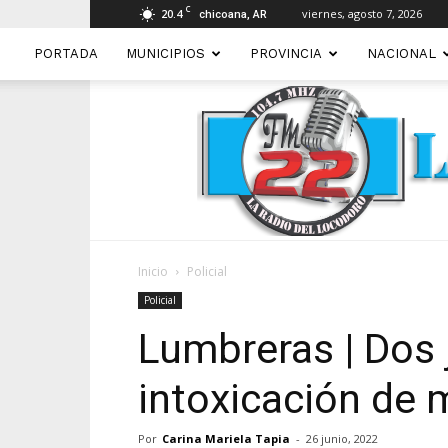
C
20.4
viernes, agosto 7, 2026
chicoana, AR
PORTADA
MUNICIPIOS
PROVINCIA
NACIONAL
Inicio
Policial
Policial
Lumbreras | Dos 
intoxicación de
Por
Carina Mariela Tapia
-
26 junio, 2022