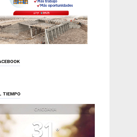
ACEBOOK
L TIEMPO
CHICOANA
31
°